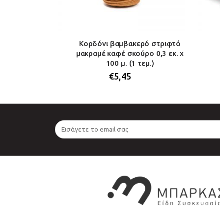
ρό Babyland
Κορδόνι βαμβακερό στριφτό
κ. Χ 18,2μ.
μακραμέ καφέ σκούρο 0,3 εκ. χ
100 μ. (1 τεμ.)
€
5,45