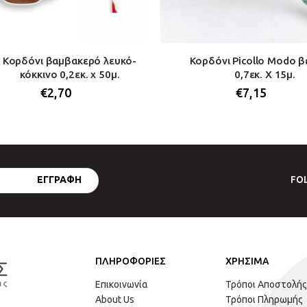
Κορδόνι βαμβακερό λευκό-
Κορδόνι Picollo Modo 
κόκκινο 0,2εκ. x 50μ.
0,7εκ. Χ 15μ.
€
2,70
€
7,15
FO
ΠΛΗΡΟΦΟΡΙΕΣ
ΧΡΗΣΙΜΑ
Επικοινωνία
Τρόποι Αποστολής
About Us
Τρόποι Πληρωμής