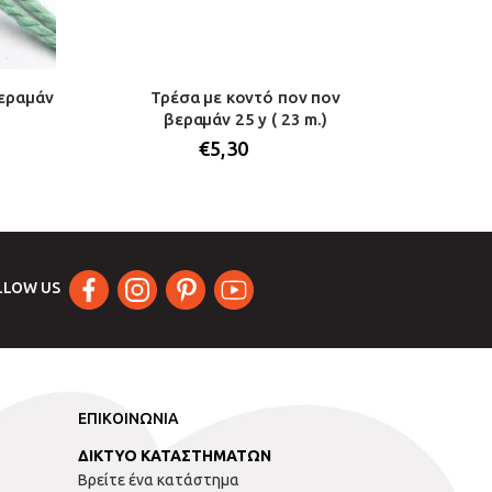
βεραμάν
Τρέσα με κοντό πον πον
Κορδό
βεραμάν 25 y ( 23 m.)
μακραμέ
€
5,30
LLOW US
ΕΠΙΚΟΙΝΩΝΙΑ
ΔΙΚΤΥΟ ΚΑΤΑΣΤΗΜΑΤΩΝ
Βρείτε ένα κατάστημα