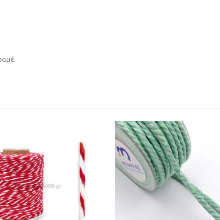
ραμέ.