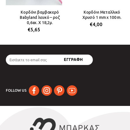
Κορδόνι βαμβακερό
Κορδόνι Μεταλλικό
Babyland λευκό – ροζ
Χρυσό 1 mm χ 100 m.
0,6εκ. Χ 18,2μ.
€
4,00
€
5,65
FOLLOW US