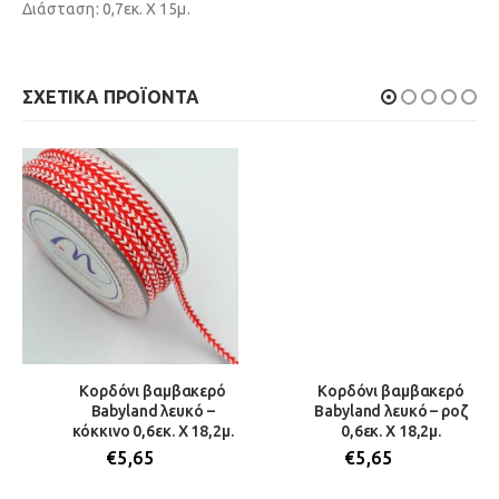
Διάσταση: 0,7εκ. Χ 15μ.
ΣΧΕΤΙΚΆ ΠΡΟΪΌΝΤΑ
Κορδόνι βαμβακερό
Κορδόνι βαμβακερό
Babyland λευκό –
Babyland λευκό – ροζ
κόκκινο 0,6εκ. Χ 18,2μ.
0,6εκ. Χ 18,2μ.
€
5,65
€
5,65