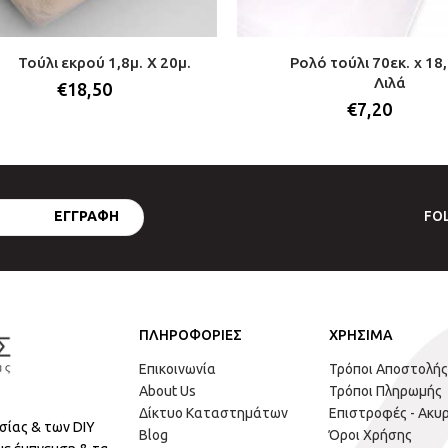
Τούλι εκρού 1,8μ. Χ 20μ.
Ρολό τούλι 70εκ. x 18,
Λιλά
€
18,50
€
7,20
FO
ΠΛΗΡΟΦΟΡΙΕΣ
ΧΡΗΣΙΜΑ
Επικοινωνία
Τρόποι Αποστολής
About Us
Τρόποι Πληρωμής
Δίκτυο Καταστημάτων
Επιστροφές - Ακυ
σίας & των DIY
Blog
Όροι Χρήσης