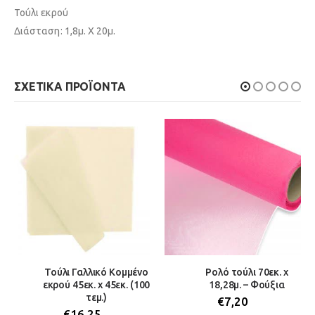
Τούλι εκρού
Διάσταση: 1,8μ. Χ 20μ.
ΣΧΕΤΙΚΆ ΠΡΟΪΌΝΤΑ
Τούλι Γαλλικό Κομμένο
Ρολό τούλι 70εκ. x
εκρού 45εκ. x 45εκ. (100
18,28μ. – Φούξια
τεμ.)
€
7,20
€
16,25