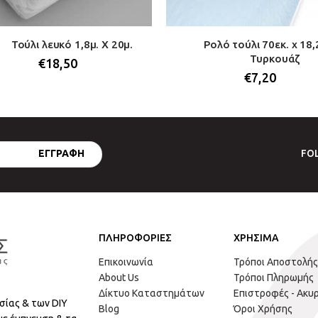
Τούλι λευκό 1,8μ. Χ 20μ.
Ρολό τούλι 70εκ. x 18,
Τυρκουάζ
€
18,50
€
7,20
FO
ΠΛΗΡΟΦΟΡΙΕΣ
ΧΡΗΣΙΜΑ
Επικοινωνία
Τρόποι Αποστολής
About Us
Τρόποι Πληρωμής
Δίκτυο Καταστημάτων
Επιστροφές - Ακυ
σίας & των DIY
Blog
Όροι Χρήσης