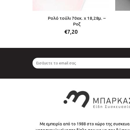
 x 18,28μ. –
Ρολό τούλι 70εκ. x 18,28μ. –
α
Ροζ
€
7,20
Με εμπειρία από το 1988 στο χώρο της συσκευα