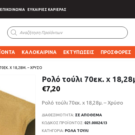
ΕΠΙΚΟΙΝΩΝΙΑ
ΕΥΚΑΙΡΙΕΣ ΚΑΡΙΕΡΑΣ
Products
search
ΪΟΝΤΑ
ΚΑΛΟΚΑΙΡΙΝΑ
ΕΚΤΥΠΩΣΕΙΣ
ΠΡΟΣΦΟΡΕΣ
0ΕΚ. X 18,28Μ. – ΧΡΎΣΟ
Ρολό τούλι 70εκ. x 18,28
€
7,20
Ρολό τούλι 70εκ. x 18,28μ. – Χρύσο
ΔΙΑΘΕΣΙΜΌΤΗΤΑ:
ΣΕ ΑΠΌΘΕΜΑ
ΚΩΔΙΚΌΣ ΠΡΟΪΌΝΤΟΣ:
021.00024.13
ΚΑΤΗΓΟΡΊΑ:
ΡΟΛΑ ΤΟΥΛΙ