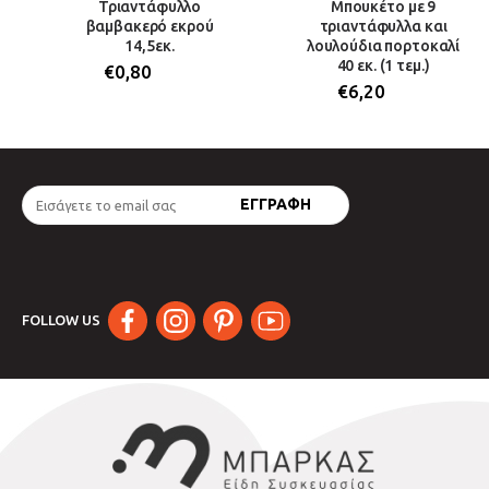
Τριαντάφυλλο
Μπουκέτο με 9
βαμβακερό εκρού
τριαντάφυλλα και
14,5εκ.
λουλούδια πορτοκαλί
40 εκ. (1 τεμ.)
€
0,80
€
6,20
FOLLOW US