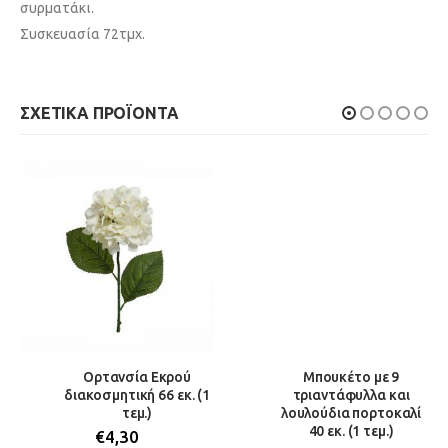
συρματάκι.
Συσκευασία 72τμχ.
ΣΧΕΤΙΚΆ ΠΡΟΪΌΝΤΑ
Ορτανσία Εκρού
Μπουκέτο με 9
διακοσμητική 66 εκ. (1
τριαντάφυλλα και
τεμ.)
λουλούδια πορτοκαλί
40 εκ. (1 τεμ.)
€
4,30