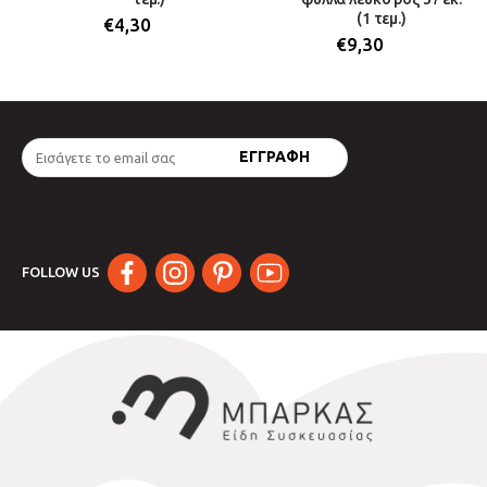
(1 τεμ.)
€
4,30
€
9,30
FOLLOW US