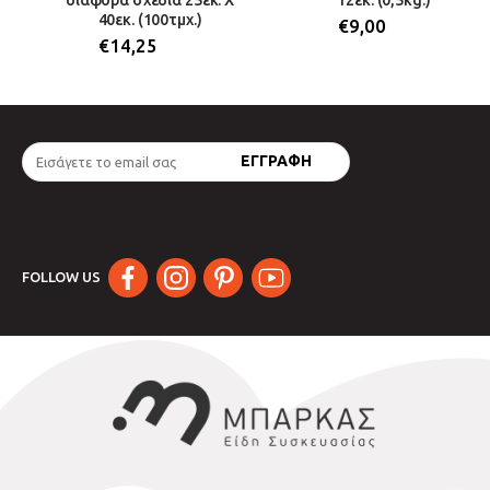
διάφορα σχέδια 25εκ. Χ
12εκ. (0,5kg.)
40εκ. (100τμχ.)
€
9,00
€
14,25
FOLLOW US