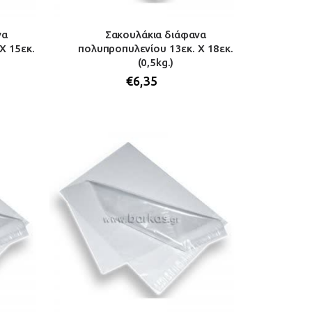
να
Σακουλάκια διάφανα
Χ 15εκ.
πολυπροπυλενίου 13εκ. Χ 18εκ.
(0,5kg.)
€
6,35