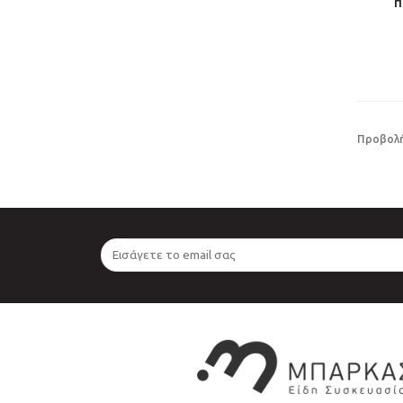
π
Προβολή