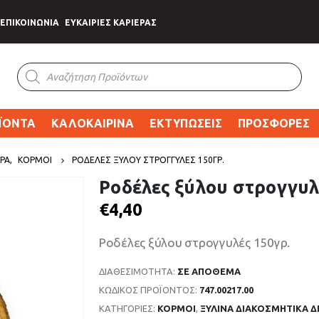
ΕΠΙΚΟΙΝΩΝΙΑ
ΕΥΚΑΙΡΙΕΣ ΚΑΡΙΕΡΑΣ
Products
search
ΪΟΝΤΑ
ΚΑΛΟΚΑΙΡΙΝΑ
ΕΚΤΥΠΩΣΕΙΣ
ΠΡΟΣΦΟΡΕΣ
ΡΑ
,
ΚΟΡΜΟΙ
ΡΟΔΈΛΕΣ ΞΎΛΟΥ ΣΤΡΟΓΓΥΛΈΣ 150ΓΡ.
Ροδέλες ξύλου στρογγυλ
€
4,40
Ροδέλες ξύλου στρογγυλές 150γρ.
ΔΙΑΘΕΣΙΜΌΤΗΤΑ:
ΣΕ ΑΠΌΘΕΜΑ
ΚΩΔΙΚΌΣ ΠΡΟΪΌΝΤΟΣ:
747.00217.00
ΚΑΤΗΓΟΡΊΕΣ:
ΚΟΡΜΟΙ
,
ΞΥΛΙΝΑ ΔΙΑΚΟΣΜΗΤΙΚΑ 