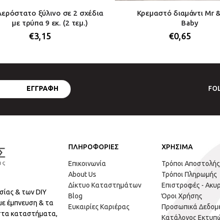
Αερόστατο ξύλινο σε 2 σχέδια
Κρεμαστό διαμάντι Mr 
με τρύπα 9 εκ. (2 τεμ.)
Baby
€
3,15
€
0,65
FO
ΠΛΗΡΟΦΟΡΙΕΣ
ΧΡΗΣΙΜΑ
Επικοινωνία
Τρόποι Αποστολής
About Us
Τρόποι Πληρωμής
Δίκτυο Καταστημάτων
Επιστροφές - Ακυ
σίας & των DIY
Blog
Όροι Χρήσης
με έμπνευση & τα
Ευκαιρίες Καριέρας
Προσωπικά Δεδομ
 στα καταστήματα,
Κατάλογος Εκτυπ