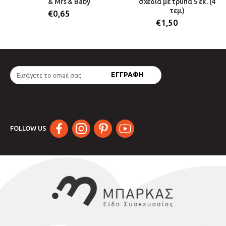
& Mrs & Baby
σχέδια με τρύπα 5 εκ. (4
τεμ.)
€
0,65
€
1,50
FOLLOW US