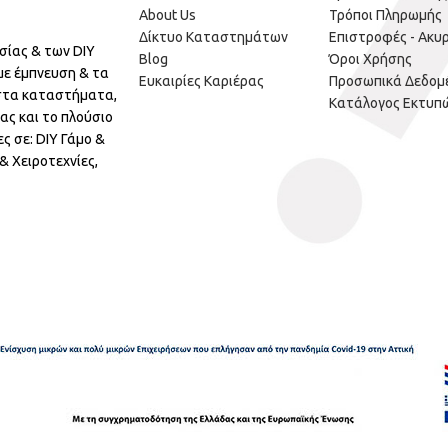
About Us
Τρόποι Πληρωμής
Δίκτυο Καταστημάτων
Επιστροφές - Ακυ
σίας & των DIY
Blog
Όροι Χρήσης
με έμπνευση & τα
Ευκαιρίες Καριέρας
Προσωπικά Δεδομ
 στα καταστήματα,
Κατάλογος Εκτυπ
ας και το πλούσιο
ς σε: DIY Γάμο &
 Χειροτεχνίες,