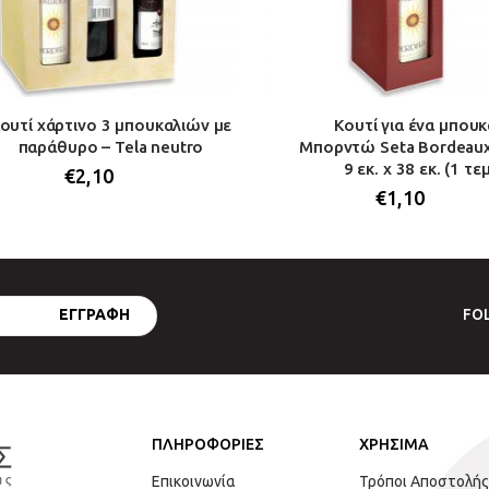
ουτί χάρτινο 3 μπουκαλιών με
Κουτί για ένα μπουκ
παράθυρο – Tela neutro
Μπορντώ Seta Bordeaux 
9 εκ. x 38 εκ. (1 τεμ
€
2,10
€
1,10
FO
ΠΛΗΡΟΦΟΡΙΕΣ
ΧΡΗΣΙΜΑ
Επικοινωνία
Τρόποι Αποστολής