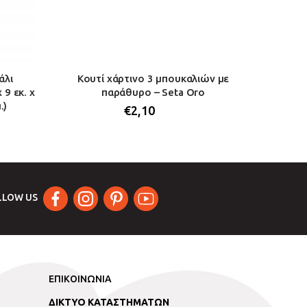
άλι
Κουτί χάρτινο 3 μπουκαλιών με
Κουτί 
9 εκ. x
παράθυρο – Seta Oro
Sacco 2
.)
€
2,10
LLOW US
ΕΠΙΚΟΙΝΩΝΙΑ
ΔΙΚΤΥΟ ΚΑΤΑΣΤΗΜΑΤΩΝ