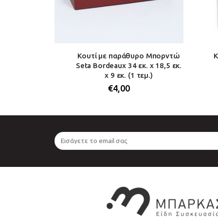
υκάλια κράφτ
Κουτί με παράθυρο Μπορντώ
Κ
 x 38,5 εκ. (1
Seta Bordeaux 34 εκ. x 18,5 εκ.
x 9 εκ. (1 τεμ.)
€
4,00