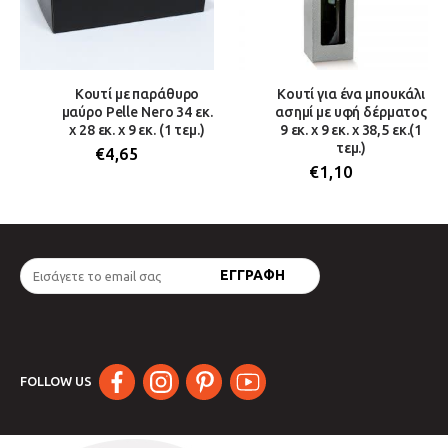
Κουτί με παράθυρο
Κουτί για ένα μπουκάλι
μαύρο Pelle Nero 34 εκ.
ασημί με υφή δέρματος
x 28 εκ. x 9 εκ. (1 τεμ.)
9 εκ. x 9 εκ. x 38,5 εκ.(1
τεμ.)
€
4,65
€
1,10
FOLLOW US