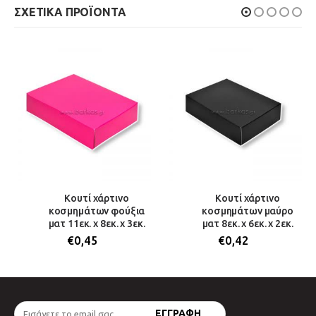
ΣΧΕΤΙΚΆ ΠΡΟΪΌΝΤΑ
Κουτί χάρτινο
Κουτί χάρτινο
κοσμημάτων φούξια
κοσμημάτων μαύρο
ματ 11εκ. x 8εκ. x 3εκ.
ματ 8εκ. x 6εκ. x 2εκ.
€
0,45
€
0,42