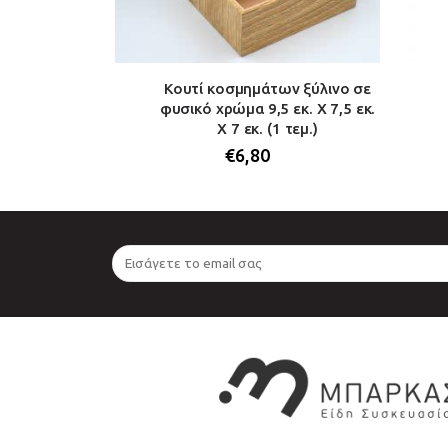
κοσμημάτων
Κουτί κοσμημάτων ξύλινο σε
x 8εκ. x 3εκ.
φυσικό χρώμα 9,5 εκ. Χ 7,5 εκ.
Χ 7 εκ. (1 τεμ.)
€
6,80