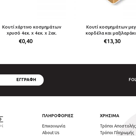
Κουτί χάρτινο κοσμημάτων
Κουτί κοσμημάτων μεγ
χρυσό 4εκ. x 4εκ. x 2εκ.
κορδέλα και μαξιλαράκι
€
0,40
€
13,30
FO
ΠΛΗΡΟΦΟΡΙΕΣ
ΧΡΗΣΙΜΑ
Επικοινωνία
Τρόποι Αποστολής
About Us
Τρόποι Πληρωμής