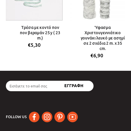
Τρέσα με κοντό πον
Ύφασμα
πον βεραμάν 25 y ( 23
Χριστουγεννιάτικο
m.)
γουνάκι λευκό με ασημί
σε 2 σχέδια 2 m. x 35
€
5,30
cm.
€
6,90
FOLLOW US