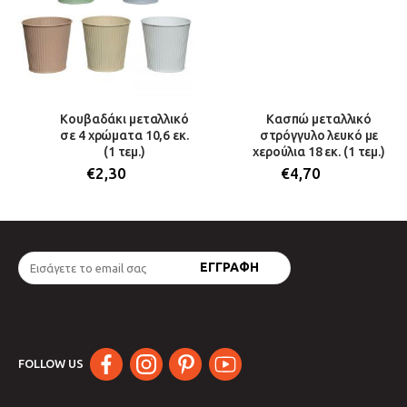
Κουβαδάκι μεταλλικό
Κασπώ μεταλλικό
σε 4 χρώματα 10,6 εκ.
στρόγγυλο λευκό με
(1 τεμ.)
χερούλια 18 εκ. (1 τεμ.)
€
2,30
€
4,70
FOLLOW US