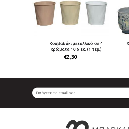
ά τεχνητά σε
Κουβαδάκι μεταλλικό σε 4
Χ
 (1 τεμ.)
χρώματα 10,6 εκ. (1 τεμ.)
€
2,30