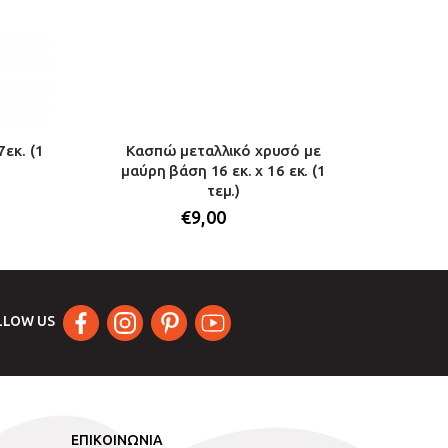
εκ. (1
Κασπώ μεταλλικό χρυσό με
Κ
μαύρη βάση 16 εκ. x 16 εκ. (1
δι
τεμ.)
€
9,00
LLOW US
ΕΠΙΚΟΙΝΩΝΙΑ