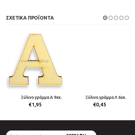
ΣΧΕΤΙΚΆ ΠΡΟΪΌΝΤΑ
Ξύλινο γράμμα Α 9εκ.
Ξύλινο γράμμα Λ 6εκ.
€
1,95
€
0,45