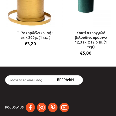
Ξυλοκορδέλα χρυσή 1
Κουτί στρογγυλό
εκ. χ 200 μ. (1 τεμ.)
βελούδινο πράσινο
12,3 εκ. x 12,6 εκ. (1
€
3,20
τεμ.)
€
5,00
FOLLOW US