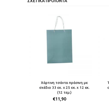
ΣΧΕΤΙΚΆ ΠΡΟΪΌΝΤΑ
ε ρομποτάκια
Χάρτινη τσάντα πράσινη με
 26 εκ. x 12
σχέδιο 33 εκ. χ 25 εκ. χ 12 εκ.
σ
(1 τεμ.)
(12 τεμ.)
€
11,90