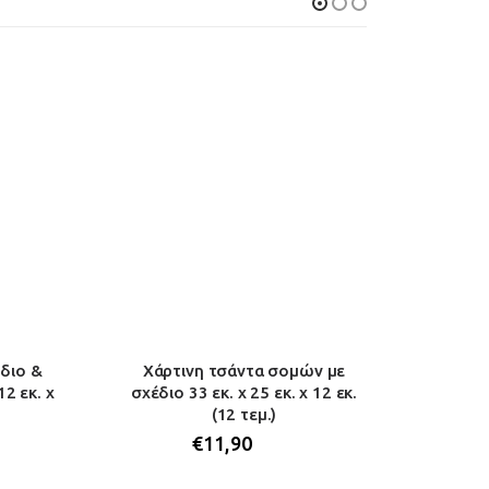
έδιο &
Χάρτινη τσάντα σομών με
Τσάν
12 εκ. x
σχέδιο 33 εκ. χ 25 εκ. χ 12 εκ.
σε 3 σχ
(12 τεμ.)
€
11,90