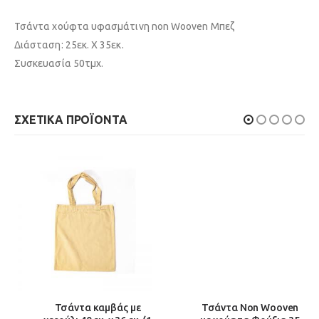
Τσάντα χούφτα υφασμάτινη non Wooven Μπεζ
Διάσταση: 25εκ. Χ 35εκ.
Συσκευασία 50τμχ.
ΣΧΕΤΙΚΆ ΠΡΟΪΌΝΤΑ
Τσάντα καμβάς με
Τσάντα Non Wooven