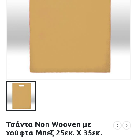
Τσάντα Non Wooven με
χούφτα Μπεζ 25εκ. Χ 35εκ.