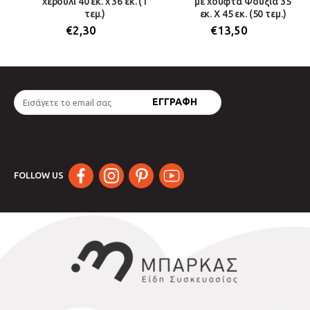
χερούλι 40 εκ. x 36 εκ. (1
με χούφτα Φούξια 35
τεμ.)
εκ. Χ 45 εκ. (50 τεμ.)
€
2,30
€
13,50
FOLLOW US