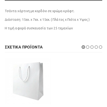
Τσάντα χάρτινη με κορδόνι σε χρώμα κράφτ.
Διάσταση: 15εκ. x 7εκ. x 15εκ. ( Πλάτος x Πιέτα x Υψος )
Η τιμή αφορά συσκευασία των 25 τεμαχίων
ΣΧΕΤΙΚΆ ΠΡΟΪΌΝΤΑ