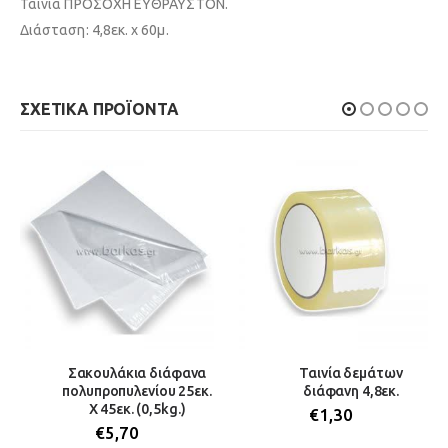
Ταινία ΠΡΟΣΟΧΗ ΕΥΘΡΑΥΣΤΟΝ.
Διάσταση: 4,8εκ. x 60μ.
ΣΧΕΤΙΚΆ ΠΡΟΪΌΝΤΑ
Σακουλάκια διάφανα
Ταινία δεμάτων
πολυπροπυλενίου 25εκ.
διάφανη 4,8εκ.
Χ 45εκ. (0,5kg.)
€
1,30
€
5,70