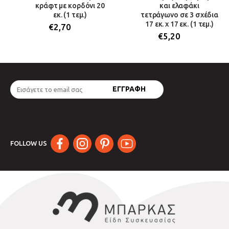
κράφτ με κορδόνι 20
και ελαφάκι
εκ. (1 τεμ.)
τετράγωνο σε 3 σχέδια
17 εκ. x 17 εκ. (1 τεμ.)
€
2,70
€
5,20
FOLLOW US