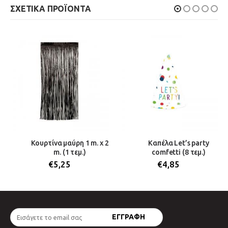
ΣΧΕΤΙΚΆ ΠΡΟΪΌΝΤΑ
Κουρτίνα μαύρη 1 m. x 2
Καπέλα Let’s party
m. (1 τεμ.)
comfetti (8 τεμ.)
€
5,25
€
4,85