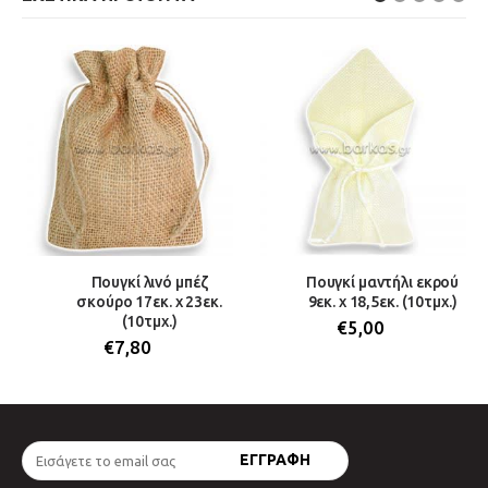
Πουγκί λινό μπέζ
Πουγκί μαντήλι εκρού
σκούρο 17εκ. x 23εκ.
9εκ. x 18,5εκ. (10τμχ.)
(10τμχ.)
€
5,00
€
7,80