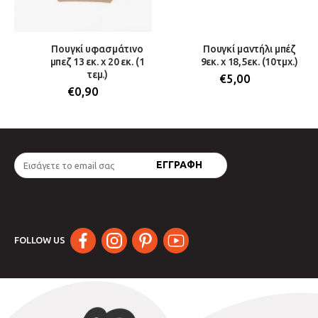
Πουγκί υφασμάτινο
Πουγκί μαντήλι μπέζ
μπεζ 13 εκ. x 20 εκ. (1
9εκ. x 18,5εκ. (10τμχ.)
τεμ.)
€
5,00
€
0,90
FOLLOW US