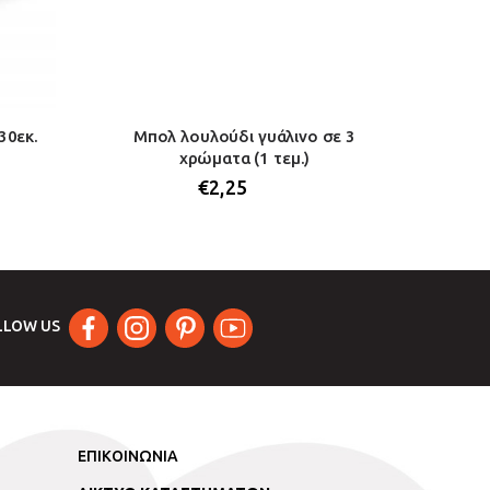
30εκ.
Μπολ λουλούδι γυάλινο σε 3
Πιατέλ
χρώματα (1 τεμ.)
λευκή 
€
2,25
LLOW US
ΕΠΙΚΟΙΝΩΝΙΑ