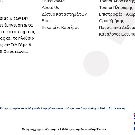
Επικοινωνία
Τρόποι Αποστολής
About Us
Τρόποι Πληρωμής
Δίκτυο Καταστημάτων
Επιστροφές - Ακυ
σίας & των DIY
Blog
Όροι Χρήσης
με έμπνευση & τα
Ευκαιρίες Καριέρας
Προσωπικά Δεδομ
 στα καταστήματα,
Κατάλογος Εκτυπ
ας και το πλούσιο
ς σε: DIY Γάμο &
 Χειροτεχνίες,