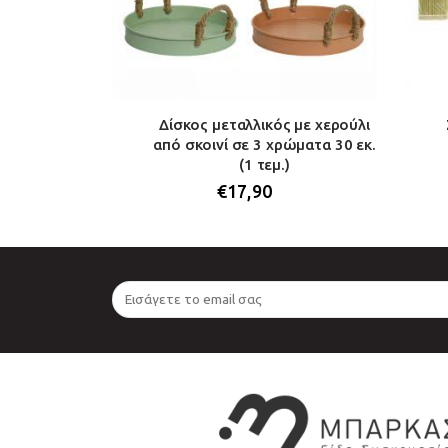
ε μεταλλικα
Δίσκος μεταλλικός με χερούλι
 (1 τεμ.)
από σκοινί σε 3 χρώματα 30 εκ.
(1 τεμ.)
€
17,90