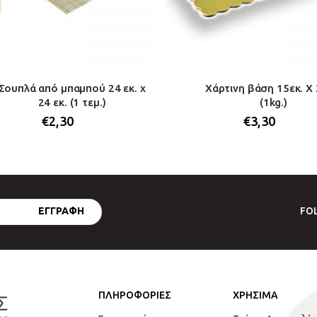
Σουπλά από μπαμπού 24 εκ. x
Χάρτινη βάση 15εκ. Χ 
24 εκ. (1 τεμ.)
(1kg.)
€
2,30
€
3,30
FO
ΠΛΗΡΟΦΟΡΙΕΣ
ΧΡΗΣΙΜΑ