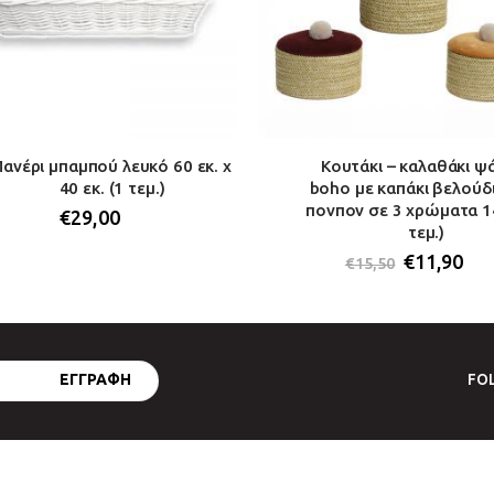
Πανέρι μπαμπού λευκό 60 εκ. x
Κουτάκι – καλαθάκι ψ
40 εκ. (1 τεμ.)
boho με καπάκι βελούδι
πονπον σε 3 χρώματα 14
€
29,00
τεμ.)
€
11,90
€
15,50
FO