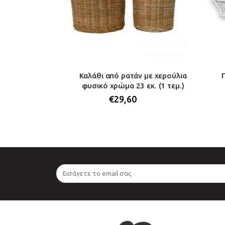
ούρο γκρι με
Καλάθι από ρατάν με χερούλια
ι 33 εκ. x 25
φυσικό χρώμα 23 εκ. (1 τεμ.)
€
29,60