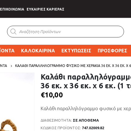
ΕΠΙΚΟΙΝΩΝΙΑ
ΕΥΚΑΙΡΙΕΣ ΚΑΡΙΕΡΑΣ
Products
search
ΪΟΝΤΑ
ΚΑΛΟΚΑΙΡΙΝΑ
ΕΚΤΥΠΩΣΕΙΣ
ΠΡΟΣΦΟΡΕΣ
ΟΝΤΑ
ΚΑΛΆΘΙ ΠΑΡΑΛΛΗΛΌΓΡΑΜΜΟ ΦΥΣΙΚΌ ΜΕ ΧΕΡΆΚΙΑ 36 ΕΚ. X 36 ΕΚ. Χ 6 
Καλάθι παραλληλόγραμμο
36 εκ. x 36 εκ. χ 6 εκ. (1 
€
10,00
Καλάθι παραλληλόγραμμο φυσικό με χεράκια
ΔΙΑΘΕΣΙΜΌΤΗΤΑ:
ΣΕ ΑΠΌΘΕΜΑ
ΚΩΔΙΚΌΣ ΠΡΟΪΌΝΤΟΣ:
747.02009.82