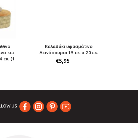
άθινο
Καλαθάκι υφασμάτινο
Καλάθι
νο και
Δεινόσαυροι 15 εκ. x 20 εκ.
 εκ. (1
€
5,95
LLOW US