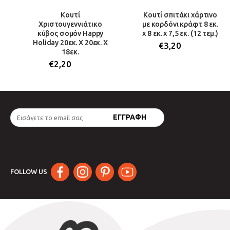
Κουτί
Κουτί σπιτάκι χάρτινο
Χριστουγεννιάτικο
με κορδόνι κράφτ 8 εκ.
κύβος σομόν Happy
x 8 εκ. x 7,5 εκ. (12 τεμ.)
Holiday 20εκ. Χ 20εκ. Χ
€
3,20
18εκ.
€
2,20
FOLLOW US