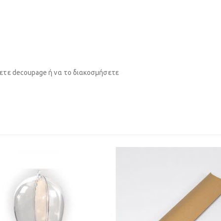
νετε decoupage ή να το διακοσμήσετε