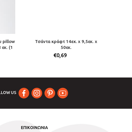
 pillow
Τσάντα κράφτ 14εκ. x 9,5εκ. x
Κου
 εκ. (1
50εκ.
σωλήνας
€
0,69
LLOW US
ΕΠΙΚΟΙΝΩΝΙΑ