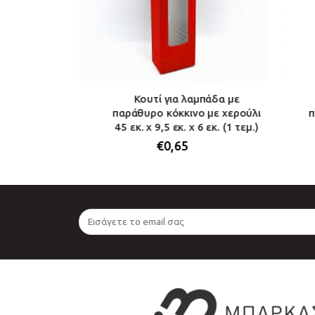
υλινδικό με
Κουτί για λαμπάδα με
. x 25 εκ. (1
παράθυρο κόκκινο με χερούλι
π
45 εκ. x 9,5 εκ. x 6 εκ. (1 τεμ.)
€
0,65