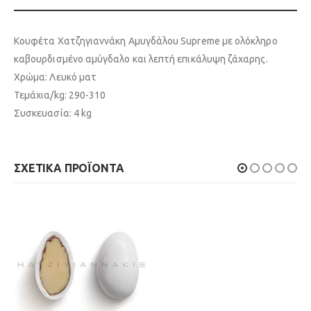
Κουφέτα Χατζηγιαννάκη Αμυγδάλου Supreme με ολόκληρο
καβουρδισµένο αµύγδαλο και λεπτή επικάλυψη ζάχαρης.
Χρώμα: Λευκό ματ
Τεμάχια/kg: 290-310
Συσκευασία: 4 kg
ΣΧΕΤΙΚΆ ΠΡΟΪΌΝΤΑ