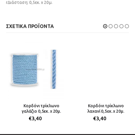
rΔιάσταση: 0,5εκ. x 20μ.
ΣΧΕΤΙΚΆ ΠΡΟΪΌΝΤΑ
Κορδόνι τρίκλωνο
Κορδόνι τρίκλωνο
γαλάζιο 0,5εκ. x 20μ.
λαχανί 0,5εκ. x 20μ.
€
3,40
€
3,40