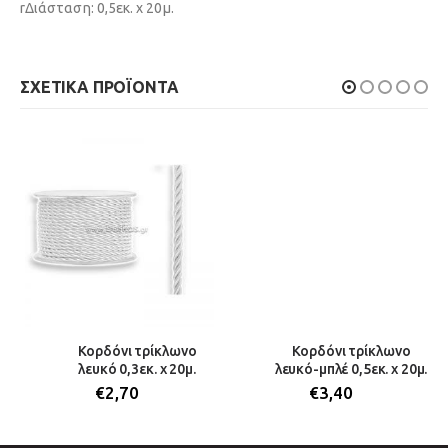
rΔιάσταση: 0,5εκ. x 20μ.
ΣΧΕΤΙΚΆ ΠΡΟΪΌΝΤΑ
Κορδόνι τρίκλωνο
Κορδόνι τρίκλωνο
λευκό 0,3εκ. x 20μ.
λευκό-μπλέ 0,5εκ. x 20μ.
€
2,70
€
3,40