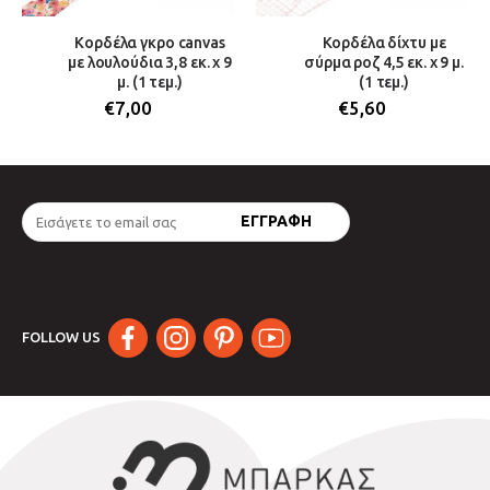
Κορδέλα γκρο canvas
Κορδέλα δίχτυ με
με λουλούδια 3,8 εκ. x 9
σύρμα ροζ 4,5 εκ. x 9 μ.
μ. (1 τεμ.)
(1 τεμ.)
€
7,00
€
5,60
FOLLOW US