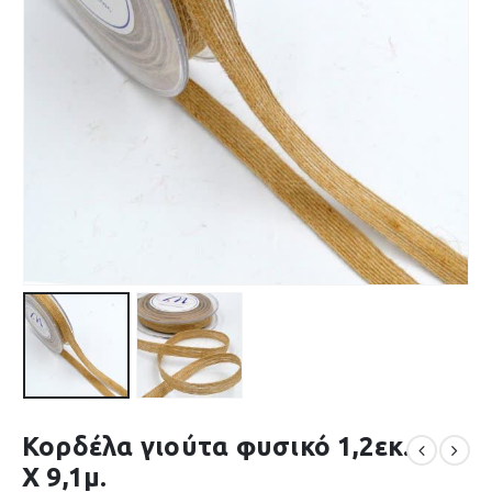
Κορδέλα γιούτα φυσικό 1,2εκ.
Χ 9,1μ.