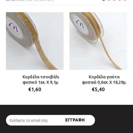
Κορδέλα τσουβάλι
Κορδέλα γιούτα
φυσικό 1εκ. Χ 9,1μ.
φυσικό 0,6εκ. Χ 18,29μ.
€
1,60
€
5,40