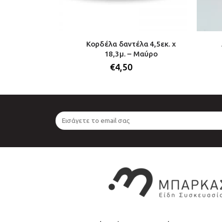
κ. x 23 μ. (1
Κορδέλα δαντέλα 4,5εκ. x
18,3μ. – Μαύρο
€
4,50