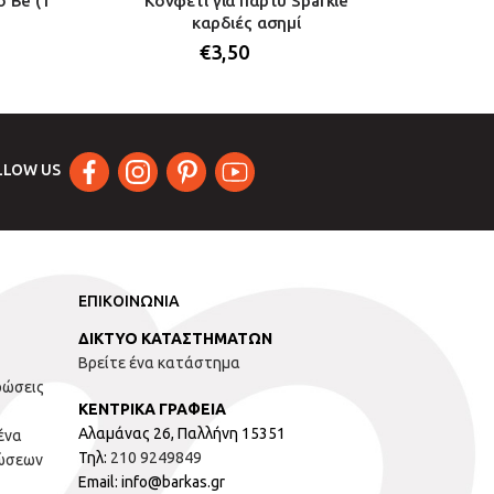
o Be (1
Κονφετί για πάρτυ Sparkle
Γυαλιά
καρδιές ασημί
€
3,50
LLOW US
ΕΠΙΚΟΙΝΩΝΙΑ
ΔΙΚΤΥΟ ΚΑΤΑΣΤΗΜΑΤΩΝ
Βρείτε ένα κατάστημα
ρώσεις
ΚΕΝΤΡΙΚΑ ΓΡΑΦΕΙΑ
Αλαμάνας 26, Παλλήνη 15351
ένα
Τηλ:
210 9249849
ώσεων
Email: info@barkas.gr