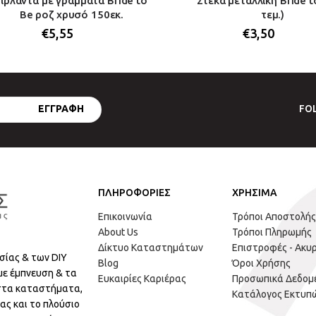
Γιρλάντα με γράμματα Bride to
Στέκα μεταλλική Bride t
Be ροζ χρυσό 150εκ.
τεμ.)
€
5,55
€
3,50
FO
ΠΛΗΡΟΦΟΡΙΕΣ
ΧΡΗΣΙΜΑ
Επικοινωνία
Τρόποι Αποστολής
About Us
Τρόποι Πληρωμής
Δίκτυο Καταστημάτων
Επιστροφές - Ακυ
σίας & των DIY
Blog
Όροι Χρήσης
με έμπνευση & τα
Ευκαιρίες Καριέρας
Προσωπικά Δεδομ
 στα καταστήματα,
Κατάλογος Εκτυπ
ας και το πλούσιο