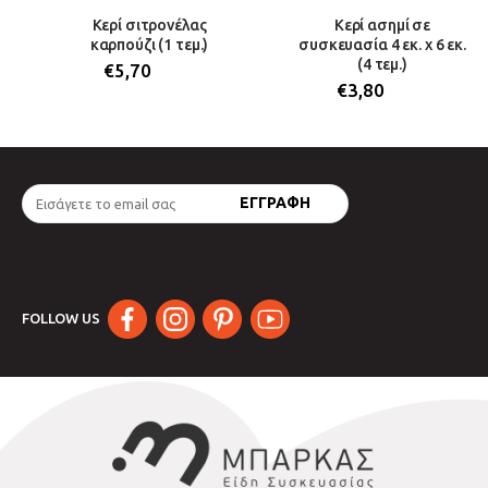
Κερί σιτρονέλας
Κερί ασημί σε
καρπούζι (1 τεμ.)
συσκευασία 4 εκ. x 6 εκ.
(4 τεμ.)
€
5,70
€
3,80
FOLLOW US