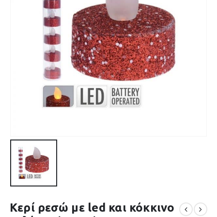
Κερί ρεσώ με led και κόκκινο