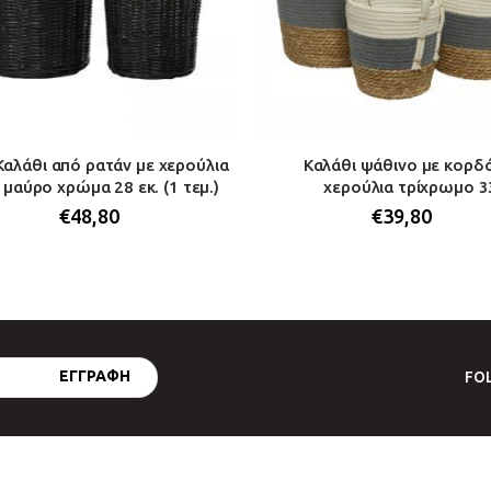
Καλάθι από ρατάν με χερούλια
Καλάθι ψάθινο με κορδό
μαύρο χρώμα 28 εκ. (1 τεμ.)
χερούλια τρίχρωμο 33
€
48,80
€
39,80
FO