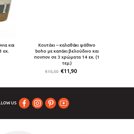
νια και
Κουτάκι – καλαθάκι ψάθινο
Καλάθι
 εκ.
boho με καπάκι βελούδινο και
μαύρο
πονπον σε 3 χρώματα 14 εκ. (1
τεμ.)
€
11,90
€
15,50
LLOW US