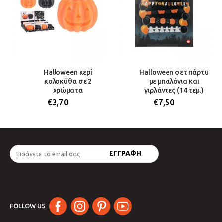
Halloween κερί
Halloween σετ πάρτυ
κολοκύθα σε 2
με μπαλόνια και
χρώματα
γιρλάντες (14 τεμ.)
€
3,70
€
7,50
FOLLOW US