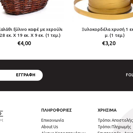
Καλάθι ξύλινο καφέ με χερούλι
Ξυλοκορδέλα χρυσή 1 εκ
28 εκ. Χ 19 εκ. Χ 9 εκ. (1 τεμ.)
μ. (1 τεμ.)
€
4,00
€
3,20
FO
ΠΛΗΡΟΦΟΡΙΕΣ
ΧΡΗΣΙΜΑ
Επικοινωνία
Τρόποι Αποστολής
About Us
Τρόποι Πληρωμής