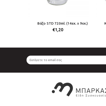
ζ με χρυσό
Βάζο STD 720ml. (14εκ. x 9εκ.)
5 εκ. (1 τεμ.)
€
1,20