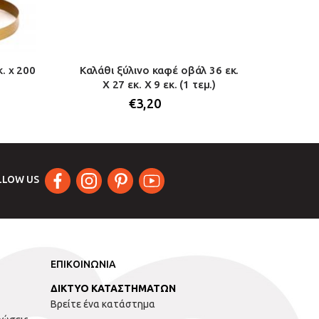
. χ 200
Καλάθι ξύλινο καφέ οβάλ 36 εκ.
Γυάλ
Χ 27 εκ. Χ 9 εκ. (1 τεμ.)
καπάκ
€
3,20
LLOW US
ΕΠΙΚΟΙΝΩΝΙΑ
ΔΙΚΤΥΟ ΚΑΤΑΣΤΗΜΑΤΩΝ
Βρείτε ένα κατάστημα