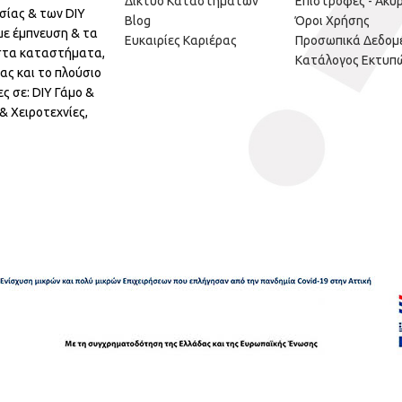
Δίκτυο Καταστημάτων
Επιστροφές - Ακυ
σίας & των DIY
Blog
Όροι Χρήσης
με έμπνευση & τα
Ευκαιρίες Καριέρας
Προσωπικά Δεδομ
 στα καταστήματα,
Κατάλογος Εκτυπ
ας και το πλούσιο
ς σε: DIY Γάμο &
 Χειροτεχνίες,