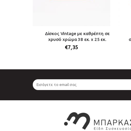
ού 24 εκ. x
Δίσκος Vintage με καθρέπτη σε
τεμ.)
χρυσό χρώμα 38 εκ. x 25 εκ.
σ
€
7,35