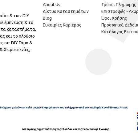
About Us
Τρόποι Πληρωμής
Δίκτυο Καταστημάτων
Επιστροφές - Ακυ
σίας & των DIY
Blog
Όροι Χρήσης
με έμπνευση & τα
Ευκαιρίες Καριέρας
Προσωπικά Δεδομ
 στα καταστήματα,
Κατάλογος Εκτυπ
ας και το πλούσιο
ς σε: DIY Γάμο &
 Χειροτεχνίες,