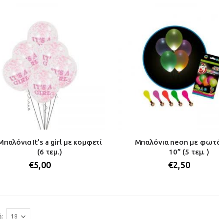
Μπαλόνια It’s a girl με κομφετί
Μπαλόνια neon με φωτά
(6 τεμ.)
10” (5 τεμ. )
€
5,00
€
2,50
: