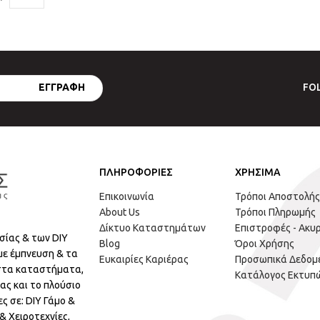
FO
ΠΛΗΡΟΦΟΡΙΕΣ
ΧΡΗΣΙΜΑ
Επικοινωνία
Τρόποι Αποστολής
About Us
Τρόποι Πληρωμής
Δίκτυο Καταστημάτων
Επιστροφές - Ακυ
σίας & των DIY
Blog
Όροι Χρήσης
με έμπνευση & τα
Ευκαιρίες Καριέρας
Προσωπικά Δεδομ
 στα καταστήματα,
Κατάλογος Εκτυπ
ας και το πλούσιο
ς σε: DIY Γάμο &
 Χειροτεχνίες,