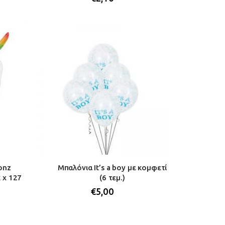
onz
Μπαλόνια It’s a boy με κομφετί
κ x 127
(6 τεμ.)
€
5,00