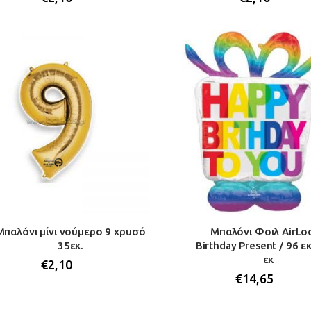
Μπαλόνι μίνι νούμερο 9 χρυσό
Μπαλόνι Φοιλ AirLo
35εκ.
Birthday Present / 96 ε
εκ
€
2,10
€
14,65