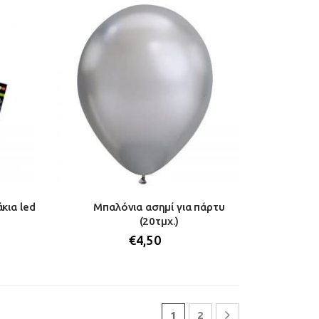
κια led
Μπαλόνια ασημί για πάρτυ
(20τμχ.)
€
4,50
1
2