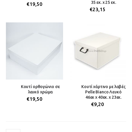
35 εκ. x 25 εκ.
€
19,50
€
23,15
Κουτί ορθογώνιο σε
Κουτί χάρτινο με λαβές
λευκό χρώμα
Pelle Bianco Λευκό
46εκ x 40εκ. x 23εκ.
€
19,50
€
9,20