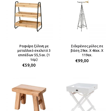
Ραφιέρα ξύλινη με
Σιδερένιος μύλος σε
μεταλλικό σκελετό 3
βάση 29εκ. Χ 46εκ. Χ
επιπέδων 55,5 εκ. (1
119εκ.
τεμ.)
€
99,00
€
59,00