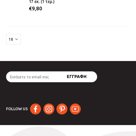
17 εκ. (1 τεμ.)
€
9,80
FOLLOW US