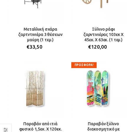
Μεταλλική σχάρα
Ξύλινο ράφι
ζαρτντινιέρα 3 θέσεων
ζαρντινιέρας 103εκ Χ
μαύρη (1 τεμ.)
45εκ. Χ 63εκ. (1 τεμ.)
€
33,50
€
120,00
ΠΡΟΣΦΟΡΑ!
Παραβάν από ιτιά
Παραβάν ξύλινο
φυσικό 1,5εκ. Χ 120εκ.
διακοσμητικό με