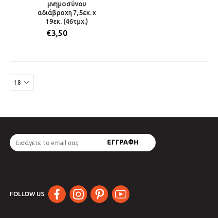
μνημοσύνου
αδιάβροχη 7,5εκ. x
19εκ. (46τμχ.)
€
3,50
FOLLOW US